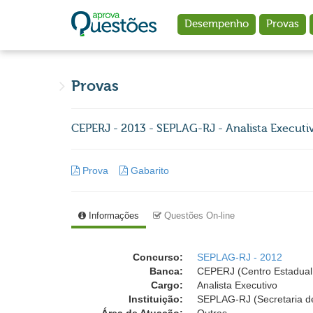
Ir para o conteúdo principal
Desempenho
Provas
Provas
CEPERJ - 2013 - SEPLAG-RJ - Analista Executivo 
Prova
Gabarito
Informações
Questões On-line
Concurso:
SEPLAG-RJ - 2012
Banca:
CEPERJ (Centro Estadual 
Cargo:
Analista Executivo
Instituição:
SEPLAG-RJ (Secretaria de