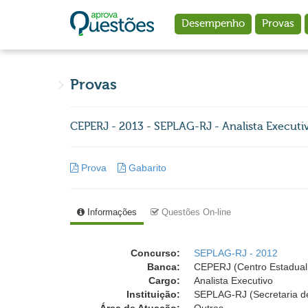
Ir para o conteúdo principal
Desempenho
Provas
Provas
CEPERJ - 2013 - SEPLAG-RJ - Analista Executivo
Prova
Gabarito
Informações
Questões On-line
Concurso:
SEPLAG-RJ - 2012
Banca:
CEPERJ (Centro Estadual 
Cargo:
Analista Executivo
Instituição:
SEPLAG-RJ (Secretaria de