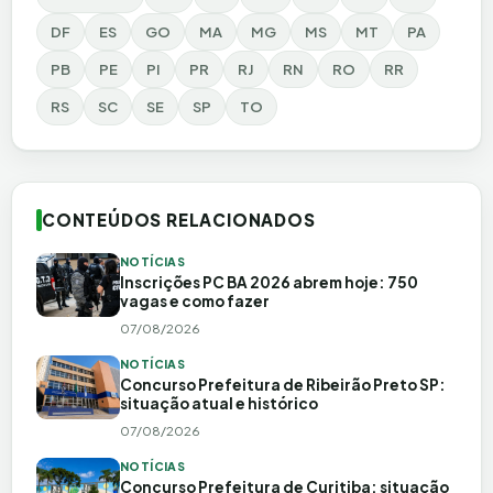
DF
ES
GO
MA
MG
MS
MT
PA
PB
PE
PI
PR
RJ
RN
RO
RR
RS
SC
SE
SP
TO
CONTEÚDOS RELACIONADOS
NOTÍCIAS
Inscrições PC BA 2026 abrem hoje: 750
vagas e como fazer
07/08/2026
NOTÍCIAS
Concurso Prefeitura de Ribeirão Preto SP:
situação atual e histórico
07/08/2026
NOTÍCIAS
Concurso Prefeitura de Curitiba: situação