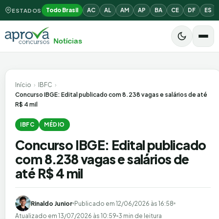
Todo Brasil
AC
AL
AM
AP
BA
CE
DF
ES
ESTADOS
Início
›
IBFC
›
Concurso IBGE: Edital publicado com 8.238 vagas e salários de até
R$ 4 mil
IBFC
MÉDIO
Concurso IBGE: Edital publicado
com 8.238 vagas e salários de
até R$ 4 mil
Rinaldo Junior
Publicado em
12/06/2026 às 16:58
Atualizado em
13/07/2026 às 10:59
3 min de leitura