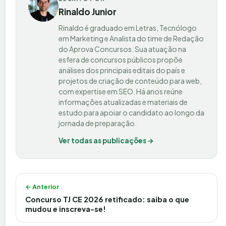
Rinaldo Junior
Rinaldo é graduado em Letras, Tecnólogo
em Marketing e Analista do time de Redação
do Aprova Concursos. Sua atuação na
esfera de concursos públicos propõe
análises dos principais editais do país e
projetos de criação de conteúdo para web,
com expertise em SEO. Há anos reúne
informações atualizadas e materiais de
estudo para apoiar o candidato ao longo da
jornada de preparação.
Ver todas as publicações →
Navegação de Post
← Anterior
Concurso TJ CE 2026 retificado: saiba o que
mudou e inscreva-se!