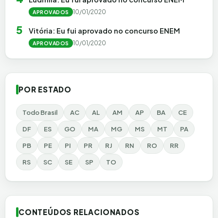
10/01/2020
APROVADOS
5
Vitória: Eu fui aprovado no concurso ENEM
10/01/2020
APROVADOS
POR ESTADO
Todo Brasil
AC
AL
AM
AP
BA
CE
DF
ES
GO
MA
MG
MS
MT
PA
PB
PE
PI
PR
RJ
RN
RO
RR
RS
SC
SE
SP
TO
CONTEÚDOS RELACIONADOS