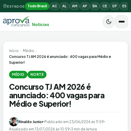
Todo Brasil
AC
AL
AM
AP
BA
CE
DF
ES
ESTADOS
Início
›
Médio
›
Concurso TJ AM 2026 é anunciado: 400 vagas para Médio e
Superior!
MÉDIO
NORTE
Concurso TJ AM 2026 é
anunciado: 400 vagas para
Médio e Superior!
Rinaldo Junior
Publicado em
23/06/2026 às 11:59
Atualizado em
13/07/2026 às 10:59
3 min de leitura