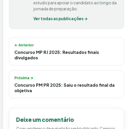
estudo para apoiar o candidato ao longo da
jornada de preparação.
Ver todas as publicações →
Navegação de Post
← Anterior
Concurso MP RJ 2025: Resultados finais
divulgados
Próxima →
Concurso PM PR 2025: Saiu o resultado final da
objetiva
Deixe um comentário
O seu endereço de e-mail não será publicado.
Campos