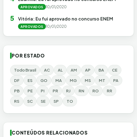
10/01/2020
APROVADOS
5
Vitória: Eu fui aprovado no concurso ENEM
10/01/2020
APROVADOS
POR ESTADO
Todo Brasil
AC
AL
AM
AP
BA
CE
DF
ES
GO
MA
MG
MS
MT
PA
PB
PE
PI
PR
RJ
RN
RO
RR
RS
SC
SE
SP
TO
CONTEÚDOS RELACIONADOS