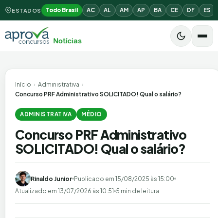
Todo Brasil
AC
AL
AM
AP
BA
CE
DF
ES
ESTADOS
Início
›
Administrativa
›
Concurso PRF Administrativo SOLICITADO! Qual o salário?
ADMINISTRATIVA
MÉDIO
Concurso PRF Administrativo
SOLICITADO! Qual o salário?
Rinaldo Junior
Publicado em
15/08/2025 às 15:00
Atualizado em
13/07/2026 às 10:51
5 min de leitura