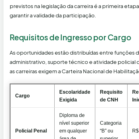
previstos na legislação da carreira é a primeira etap
garantir a validade da participação.
Requisitos de Ingresso por Cargo
As oportunidades estão distribuídas entre funções 
administrativo, suporte técnico e atividade policial 
as carreiras exigem a Carteira Nacional de Habilitaç
Escolaridade
Requisito
Re
Cargo
Exigida
de CNH
Ini
Diploma de
nível superior
Categoria
Policial Penal
em qualquer
“B” ou
R$
área de
superior