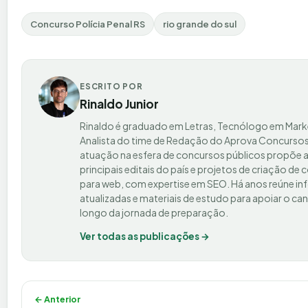
Concurso Polícia Penal RS
rio grande do sul
ESCRITO POR
Rinaldo Junior
Rinaldo é graduado em Letras, Tecnólogo em Mark
Analista do time de Redação do Aprova Concursos
atuação na esfera de concursos públicos propõe a
principais editais do país e projetos de criação de
para web, com expertise em SEO. Há anos reúne i
atualizadas e materiais de estudo para apoiar o ca
longo da jornada de preparação.
Ver todas as publicações →
Navegação de Post
← Anterior