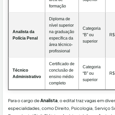
formação
Diploma de
nível superior
Categoria
Analista da
na graduação
“B” ou
R$
Polícia Penal
específica da
superior
área técnico-
profissional
Certificado de
Categoria
Técnico
conclusão de
“B” ou
R$
Administrativo
ensino médio
superior
completo
Para o cargo de
Analista
, o edital traz vagas em dive
especialidades, como Direito, Psicologia, Serviço So