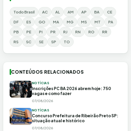
Todo Brasil
AC
AL
AM
AP
BA
CE
DF
ES
GO
MA
MG
MS
MT
PA
PB
PE
PI
PR
RJ
RN
RO
RR
RS
SC
SE
SP
TO
CONTEÚDOS RELACIONADOS
NOTÍCIAS
Inscrições PC BA 2026 abrem hoje: 750
vagas e como fazer
07/08/2026
NOTÍCIAS
Concurso Prefeitura de Ribeirão Preto SP:
situação atual e histórico
07/08/2026