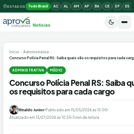
Todo Brasil
AC
AL
AM
AP
BA
CE
DF
ES
ESTADOS
Início
›
Administrativa
›
Concurso Polícia Penal RS: Saiba quais são os requisitos para cada car
ADMINISTRATIVA
MÉDIO
Concurso Polícia Penal RS: Saiba q
os requisitos para cada cargo
Rinaldo Junior
Publicado em
15/05/2026 às 15:00
Atualizado em
13/07/2026 às 10:55
3 min de leitura