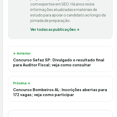
com expertise em SEO. Há anos reúne
informações atualizadas e materiais de
estudo para apoiar o candidato ao longo da
jornada de preparação.
Ver todas as publicações →
Navegação de Post
← Anterior
Concurso Sefaz SP: Divulgado o resultado final
para Auditor Fiscal; veja como consultar
Próxima →
Concurso Bombeiros AL: Inscrições abertas para
172 vagas; veja como participar