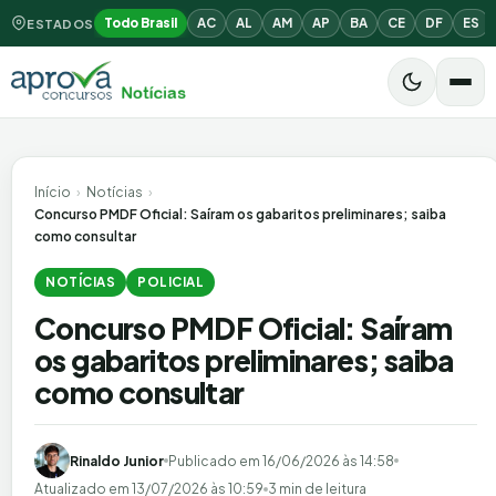
Todo Brasil
AC
AL
AM
AP
BA
CE
DF
ES
ESTADOS
Início
›
Notícias
›
Concurso PMDF Oficial: Saíram os gabaritos preliminares; saiba
como consultar
NOTÍCIAS
POLICIAL
Concurso PMDF Oficial: Saíram
os gabaritos preliminares; saiba
como consultar
Rinaldo Junior
Publicado em
16/06/2026 às 14:58
Atualizado em
13/07/2026 às 10:59
3 min de leitura