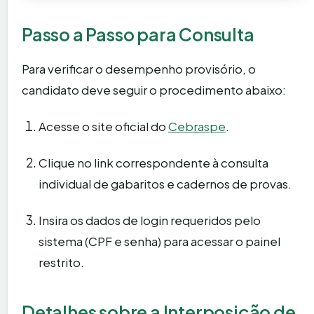
Divulgação dos gabaritos
16 de junho
preliminares
Passo a Passo para Consulta
Período de interposição de
17 a 23 de
Para verificar o desempenho provisório, o
recursos
junho
candidato deve seguir o procedimento abaixo:
Resultado provisório (provas
15 de julho
objetivas)
Acesse o site oficial do
Cebraspe
.
29 e 30 de
Clique no link correspondente à consulta
Teste de Aptidão Física (TAF)
agosto
individual de gabaritos e cadernos de provas.
Insira os dados de login requeridos pelo
sistema (CPF e senha) para acessar o painel
restrito.
Detalhes sobre a Interposição de