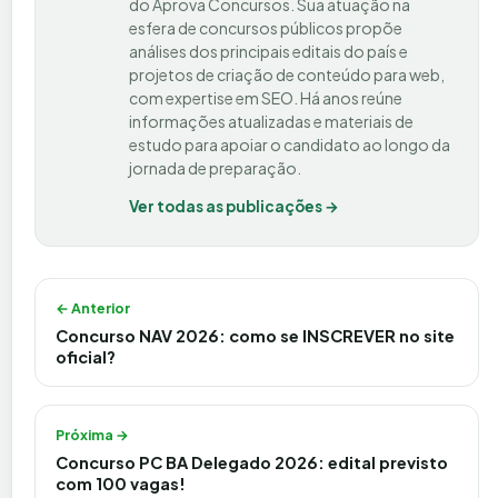
do Aprova Concursos. Sua atuação na
esfera de concursos públicos propõe
análises dos principais editais do país e
projetos de criação de conteúdo para web,
com expertise em SEO. Há anos reúne
informações atualizadas e materiais de
estudo para apoiar o candidato ao longo da
jornada de preparação.
Ver todas as publicações →
Navegação de Post
← Anterior
Concurso NAV 2026: como se INSCREVER no site
oficial?
Próxima →
Concurso PC BA Delegado 2026: edital previsto
com 100 vagas!