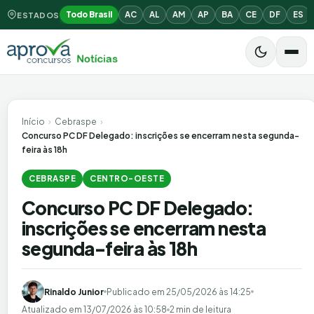
Todo Brasil
AC
AL
AM
AP
BA
CE
DF
ES
ESTADOS
Início
›
Cebraspe
›
Concurso PC DF Delegado: inscrições se encerram nesta segunda-
feira às 18h
CEBRASPE
CENTRO-OESTE
Concurso PC DF Delegado:
inscrições se encerram nesta
segunda-feira às 18h
Rinaldo Junior
Publicado em
25/05/2026 às 14:25
Atualizado em
13/07/2026 às 10:58
2 min de leitura