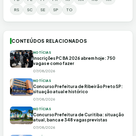
RS
SC
SE
SP
TO
CONTEÚDOS RELACIONADOS
NOTÍCIAS
Inscrições PC BA 2026 abrem hoje: 750
vagas e como fazer
07/08/2026
NOTÍCIAS
Concurso Prefeitura de Ribeirão Preto SP:
situação atual e histórico
07/08/2026
NOTÍCIAS
Concurso Prefeitura de Curitiba: situação
atual, banca e 348 vagas previstas
07/08/2026