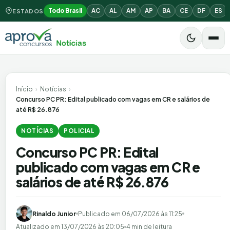
Todo Brasil
AC
AL
AM
AP
BA
CE
DF
ES
ESTADOS
Início
›
Notícias
›
Concurso PC PR: Edital publicado com vagas em CR e salários de
até R$ 26.876
NOTÍCIAS
POLICIAL
Concurso PC PR: Edital
publicado com vagas em CR e
salários de até R$ 26.876
Rinaldo Junior
Publicado em
06/07/2026 às 11:25
Atualizado em
13/07/2026 às 20:05
4 min de leitura