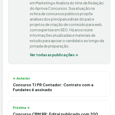
em Marketing e Analista do time de Redação
do Aprova Concursos. Sua atuação na
esfera de concursos públicos propõe
análises dos principais editais do país e
projetos de criação de conteúdo para web,
com expertise em SEO. Há anos reúne
informações atualizadas e materiais de
estudo para apoiar o candidato ao longo da
jornada de preparação.
Ver todas as publicações →
Navegação de Post
← Anterior
Concurso TJ PR Contador: Contrato com a
Fundatec é assinado
Próxima →
Concurso CBM RR: Edital publicado com 200