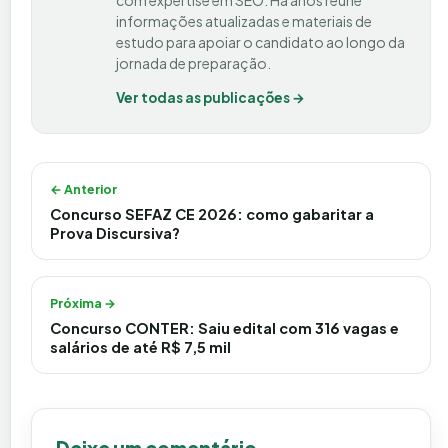
com expertise em SEO. Há anos reúne
informações atualizadas e materiais de
estudo para apoiar o candidato ao longo da
jornada de preparação.
Ver todas as publicações →
Navegação de Post
← Anterior
Concurso SEFAZ CE 2026: como gabaritar a
Prova Discursiva?
Próxima →
Concurso CONTER: Saiu edital com 316 vagas e
salários de até R$ 7,5 mil