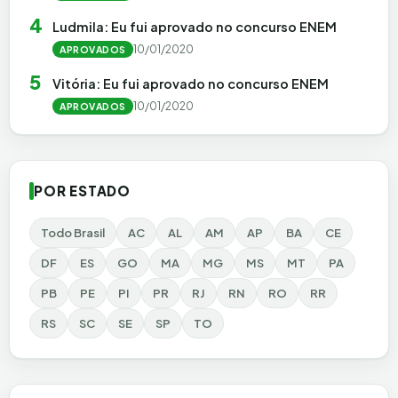
4
Ludmila: Eu fui aprovado no concurso ENEM
10/01/2020
APROVADOS
5
Vitória: Eu fui aprovado no concurso ENEM
10/01/2020
APROVADOS
POR ESTADO
Todo Brasil
AC
AL
AM
AP
BA
CE
DF
ES
GO
MA
MG
MS
MT
PA
PB
PE
PI
PR
RJ
RN
RO
RR
RS
SC
SE
SP
TO