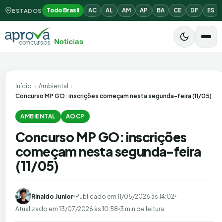
Todo Brasil
AC
AL
AM
AP
BA
CE
DF
ES
ESTADOS
Início
›
Ambiental
›
Concurso MP GO: inscrições começam nesta segunda-feira (11/05)
AMBIENTAL
AOCP
Concurso MP GO: inscrições
começam nesta segunda-feira
(11/05)
Rinaldo Junior
Publicado em
11/05/2026 às 14:02
Atualizado em
13/07/2026 às 10:58
3 min de leitura