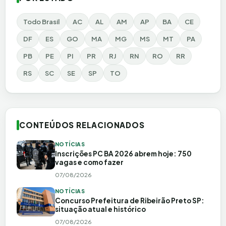
Todo Brasil
AC
AL
AM
AP
BA
CE
DF
ES
GO
MA
MG
MS
MT
PA
PB
PE
PI
PR
RJ
RN
RO
RR
RS
SC
SE
SP
TO
CONTEÚDOS RELACIONADOS
NOTÍCIAS
Inscrições PC BA 2026 abrem hoje: 750
vagas e como fazer
07/08/2026
NOTÍCIAS
Concurso Prefeitura de Ribeirão Preto SP:
situação atual e histórico
07/08/2026