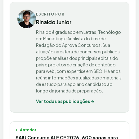
ESCRITO POR
Rinaldo Junior
Rinaldo é graduado em Letras, Tecnólogo
em Marketing e Analista do time de
Redação do Aprova Concursos. Sua
atuação na esfera de concursos públicos
propõe análises dos principais editais do
país e projetos de criação de conteúdo
para web, com expertise em SEO. Há anos
reúne informações atualizadas e materiais
de estudo para apoiar o candidato ao
longo da jornada de preparação.
Ver todas as publicações →
Navegação de Post
← Anterior
SAIU Concurso ALE CE 2026: 600 vagas para