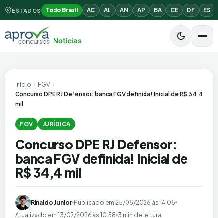
Todo Brasil
AC
AL
AM
AP
BA
CE
DF
ES
ESTADOS
Início
›
FGV
›
Concurso DPE RJ Defensor: banca FGV definida! Inicial de R$ 34,4
mil
FGV
JURÍDICA
Concurso DPE RJ Defensor:
banca FGV definida! Inicial de
R$ 34,4 mil
Rinaldo Junior
Publicado em
25/05/2026 às 14:05
Atualizado em
13/07/2026 às 10:58
3 min de leitura