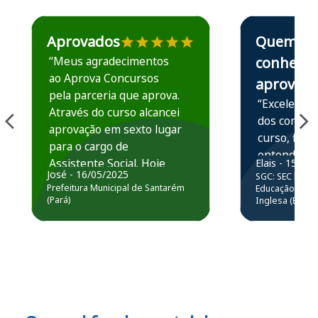
Estudante José recomenda o Aprova Concursos em depoime
Estudante Elais
Aprovados
Quem
“Meus agradecimentos
conhece,
ao Aprova Concursos
aprova
pela parceria que aprova.
“Excelente 
Através do curso alcancei
dos conteú
aprovação em sexto lugar
curso, ficou
para o cargo de
entender e
Assistente Social. Hoje
Elais - 15/07
prática atr
José - 16/05/2025
SGC: SEC BA - 
estou atuando na
resolução 
Prefeitura Municipal de Santarém
Educação Básic
Prefeitura de Santarém.
(Pará)
Inglesa (Edital
questões.”
Obrigado ao professores
e ao APROVA!”