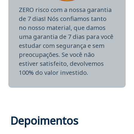
ZERO risco com a nossa garantia
de 7 dias! Nós confiamos tanto
no nosso material, que damos
uma garantia de 7 dias para você
estudar com segurança e sem
preocupações. Se você não
estiver satisfeito, devolvemos
100% do valor investido.
Depoimentos