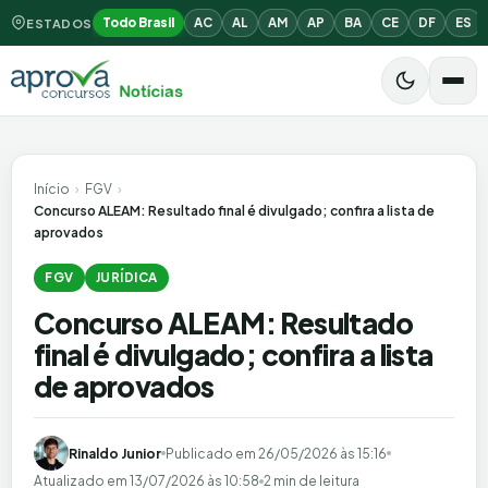
Todo Brasil
AC
AL
AM
AP
BA
CE
DF
ES
ESTADOS
Início
›
FGV
›
Concurso ALEAM: Resultado final é divulgado; confira a lista de
aprovados
FGV
JURÍDICA
Concurso ALEAM: Resultado
final é divulgado; confira a lista
de aprovados
Rinaldo Junior
Publicado em
26/05/2026 às 15:16
Atualizado em
13/07/2026 às 10:58
2 min de leitura