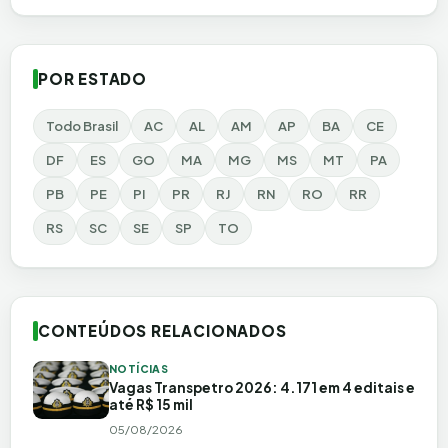
POR ESTADO
Todo Brasil
AC
AL
AM
AP
BA
CE
DF
ES
GO
MA
MG
MS
MT
PA
PB
PE
PI
PR
RJ
RN
RO
RR
RS
SC
SE
SP
TO
CONTEÚDOS RELACIONADOS
NOTÍCIAS
Vagas Transpetro 2026: 4.171 em 4 editais e
até R$ 15 mil
05/08/2026