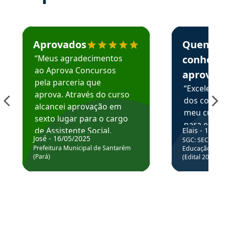
Estudante José recomenda o Aprova Concursos em depoime
Estudante Elai
Aprovados
Quem
“Meus agradecimentos
conhece
ao Aprova Concursos
aprova
pela parceria que
“Excelente
aprova. Através do curso
dos conte
alcancei aprovação em
meu curso,
sexto lugar para o cargo
para enten
de Assistente Social.
Elais - 15/07
colocar em
José - 16/05/2025
SGC: SEC BA - 
Hoje estou atuando na
através da
Prefeitura Municipal de Santarém
Educação Básic
Prefeitura de Santarém.
(Pará)
(Edital 2025_0
de questõe
Obrigado ao professores
e ao APROVA!”