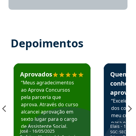
Depoimentos
Estudante José recomenda o Aprova Concursos em depoime
Estudante Elai
Aprovados
Quem
“Meus agradecimentos
conhece
ao Aprova Concursos
aprova
pela parceria que
“Excelente
aprova. Através do curso
dos conte
alcancei aprovação em
meu curso,
sexto lugar para o cargo
para enten
de Assistente Social.
Elais - 15/07
colocar em
José - 16/05/2025
SGC: SEC BA - 
Hoje estou atuando na