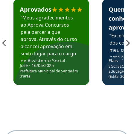
Estudante José recomenda o Aprova Concursos em depoime
Estudante Elai
Aprovados
Quem
“Meus agradecimentos
conhece
ao Aprova Concursos
aprova
pela parceria que
“Excelente
aprova. Através do curso
dos conte
alcancei aprovação em
meu curso,
sexto lugar para o cargo
para enten
de Assistente Social.
Elais - 15/07
colocar em
José - 16/05/2025
SGC: SEC BA - 
Hoje estou atuando na
através da
Prefeitura Municipal de Santarém
Educação Básic
Prefeitura de Santarém.
(Pará)
(Edital 2025_0
de questõe
Obrigado ao professores
e ao APROVA!”