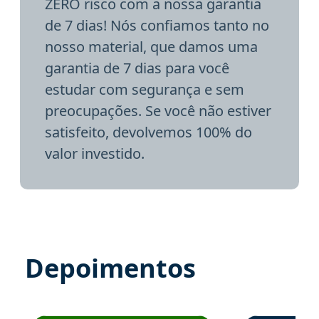
ZERO risco com a nossa garantia
de 7 dias! Nós confiamos tanto no
nosso material, que damos uma
garantia de 7 dias para você
estudar com segurança e sem
preocupações. Se você não estiver
satisfeito, devolvemos 100% do
valor investido.
Depoimentos