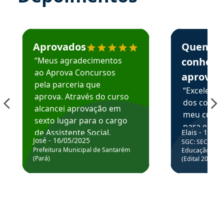
Estudante José recomenda o Aprova Concursos em depoime
Estudante Elai
Aprovados
Quem
“Meus agradecimentos
conhece
ao Aprova Concursos
aprova
pela parceria que
“Excelente
aprova. Através do curso
dos conte
alcancei aprovação em
meu curso,
sexto lugar para o cargo
para enten
de Assistente Social.
Elais - 15/07
colocar em
José - 16/05/2025
SGC: SEC BA - 
Hoje estou atuando na
através da
Prefeitura Municipal de Santarém
Educação Básic
Prefeitura de Santarém.
(Pará)
(Edital 2025_0
de questõe
Obrigado ao professores
e ao APROVA!”