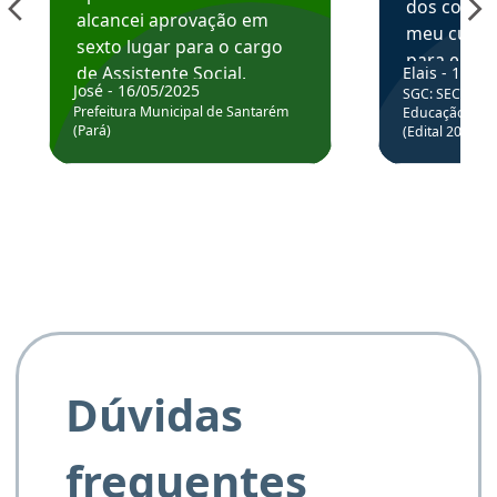
dos conte
alcancei aprovação em
meu curso,
sexto lugar para o cargo
para enten
de Assistente Social.
Elais - 15/07
colocar em
José - 16/05/2025
SGC: SEC BA - 
Hoje estou atuando na
através da
Prefeitura Municipal de Santarém
Educação Básic
Prefeitura de Santarém.
(Pará)
(Edital 2025_0
de questõe
Obrigado ao professores
e ao APROVA!”
Dúvidas
frequentes