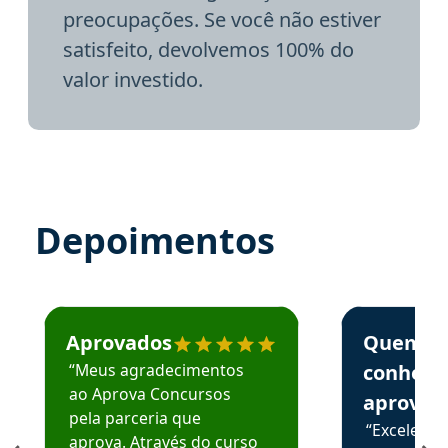
preocupações. Se você não estiver
satisfeito, devolvemos 100% do
valor investido.
Depoimentos
Estudante José recomenda o Aprova Concursos em depoime
Estudante Elai
Aprovados
Quem
“Meus agradecimentos
conhece
ao Aprova Concursos
aprova
pela parceria que
“Excelente
aprova. Através do curso