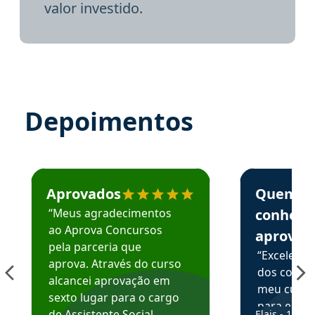
valor investido.
Depoimentos
Estudante José recomenda o Aprova Concursos em depoime
Estudante Elai
Aprovados
Quem
“Meus agradecimentos
conhece
ao Aprova Concursos
aprova
pela parceria que
“Excelente
aprova. Através do curso
dos conte
alcancei aprovação em
meu curso,
sexto lugar para o cargo
para enten
de Assistente Social.
Elais - 15/07