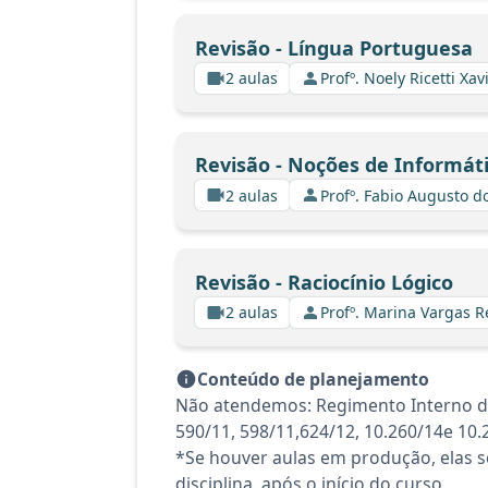
Revisão - Língua Portuguesa
2 aulas
Profº. Noely Ricetti X
Revisão - Noções de Informát
2 aulas
Profº. Fabio Augusto d
Revisão - Raciocínio Lógico
2 aulas
Profº. Marina Vargas R
Conteúdo de planejamento
Não atendemos: Regimento Interno do Tr
590/11, 598/11,624/12, 10.260/14e 10.
*Se houver aulas em produção, elas se
disciplina, após o início do curso.