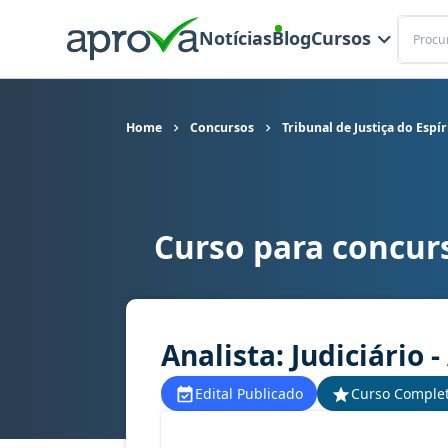
Buscar
Notícias
Blog
Cursos
Home
Concursos
Tribunal de Justiça do Espí
Curso para concurs
Curso para concurso TJ ES - Tribunal de Justiça d
Analista: Judiciário 
Edital Publicado
Curso Comple