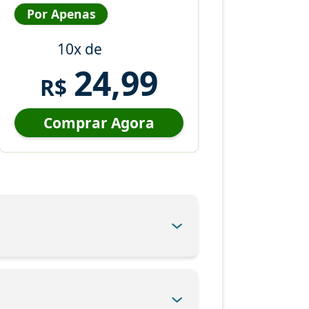
Por Apenas
10x de
24,99
R$
Comprar Agora