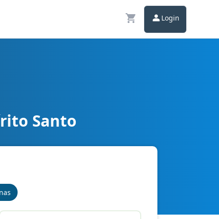
Login
rito Santo
inas