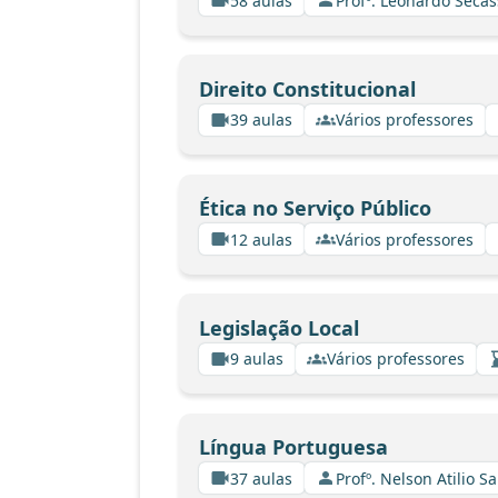
58 aulas
Profº. Leonardo Secas
Direito Constitucional
39 aulas
Vários professores
Ética no Serviço Público
12 aulas
Vários professores
Legislação Local
9 aulas
Vários professores
Língua Portuguesa
37 aulas
Profº. Nelson Atilio Sa