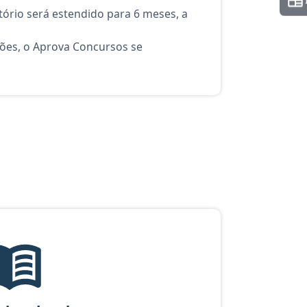
ório será estendido para 6 meses, a
ções, o Aprova Concursos se
o Analista: Judiciário - Administrativa
Temas mais cobrados, material gratuito do Aprova Concursos para 