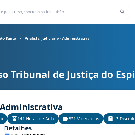
rito Santo
Analista: Judiciário - Administrativa
o Tribunal de Justiça do Espí
o Espírito Santo cargo Analista: Judiciário - Administrativa
- Administrativa
to
141 Horas de Aula
351 Videoaulas
13 Discipl
Detalhes