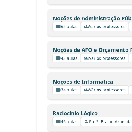
Noções de Administração Públ
65 aulas
Vários professores
Noções de AFO e Orçamento P
43 aulas
Vários professores
Noções de Informática
34 aulas
Vários professores
Raciocínio Lógico
46 aulas
Profº. Braian Azael da