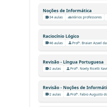
Noções de Informática
34 aulas
Vários professores
Raciocínio Lógico
46 aulas
Profº. Braian Azael da
Revisão - Língua Portuguesa
2 aulas
Profº. Noely Ricetti X
Revisão - Noções de Informát
2 aulas
Profº. Fabio Augusto d