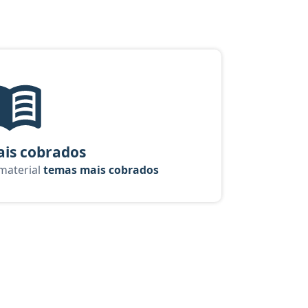
 Analista: Judiciária - Oficial de Justiça Avaliador
Temas mais cobrados, material gratuito do Aprova Concursos para o
is cobrados
 material
temas mais cobrados