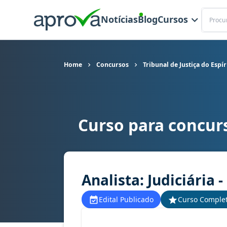
Buscar
Notícias
Blog
Cursos
Home
Concursos
Tribunal de Justiça do Espí
Curso para concurs
Curso para concurso TJ ES - Tribunal de Justiça do
Analista: Judiciária -
Edital Publicado
Curso Comple