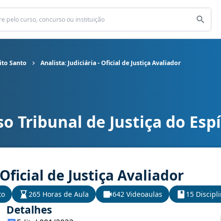
rito Santo
Analista: Judiciária - Oficial de Justiça Avaliador
o Tribunal de Justiça do Espí
 Espírito Santo cargo Analista: Judiciária - Oficial de Justiça Avali
 Oficial de Justiça Avaliador
to
265 Horas de Aula
642 Videoaulas
15 Discipl
Detalhes