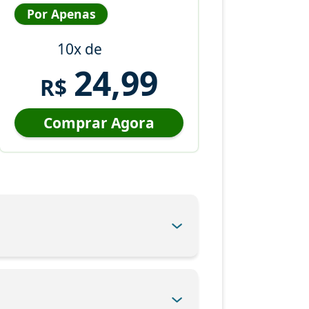
Por Apenas
10x de
24,99
R$
Comprar Agora