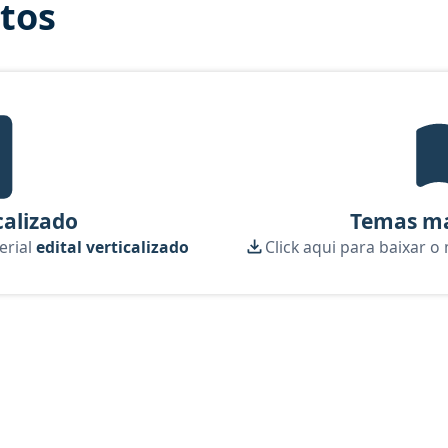
itos
tal Verticalizado, material gratuito do Aprova Concursos para o curso
calizado
Temas ma
erial
edital verticalizado
Click aqui para baixar o