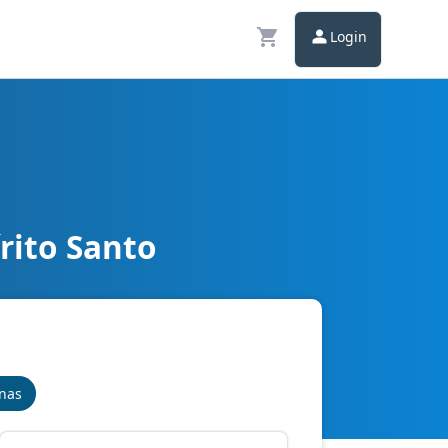
Login
rito Santo
ador
inas