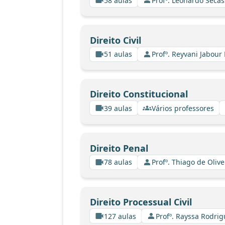
58 aulas
Profº. Leonardo Secas
Direito Civil
51 aulas
Profº. Reyvani Jabour 
Direito Constitucional
39 aulas
Vários professores
Direito Penal
78 aulas
Profº. Thiago de Oliv
Direito Processual Civil
127 aulas
Profº. Rayssa Rodri