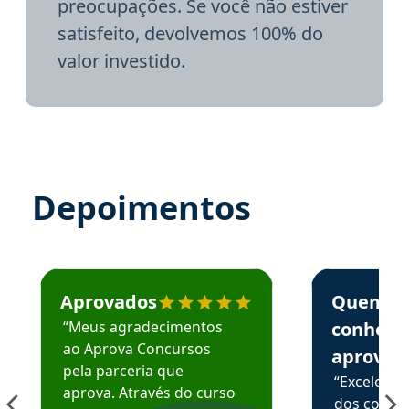
preocupações. Se você não estiver
satisfeito, devolvemos 100% do
valor investido.
Depoimentos
Estudante José recomenda o Aprova Concursos em depoime
Estudante Elai
Aprovados
Quem
“Meus agradecimentos
conhece
ao Aprova Concursos
aprova
pela parceria que
“Excelente
aprova. Através do curso
dos conte