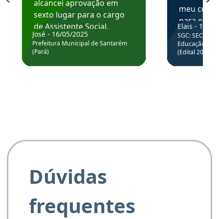
alcancei aprovação em
meu curso,
sexto lugar para o cargo
para enten
de Assistente Social.
Elais - 15/07
colocar em
José - 16/05/2025
SGC: SEC BA - 
Hoje estou atuando na
através da
Prefeitura Municipal de Santarém
Educação Básic
Prefeitura de Santarém.
(Pará)
(Edital 2025_0
de questõe
Obrigado ao professores
e ao APROVA!”
Dúvidas
frequentes