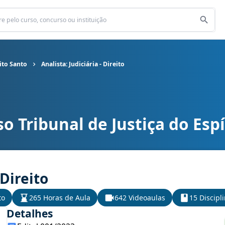
rito Santo
Analista: Judiciária - Direito
o Tribunal de Justiça do Espí
o Espírito Santo cargo Analista: Judiciária - Direito
 Direito
to
265 Horas de Aula
642 Videoaulas
15 Discipl
Detalhes