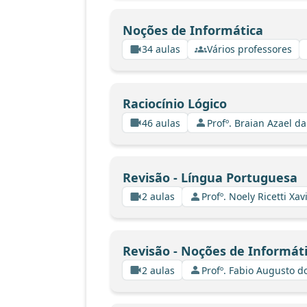
Noções de Informática
34 aulas
Vários professores
Raciocínio Lógico
46 aulas
Profº. Braian Azael da
Revisão - Língua Portuguesa
2 aulas
Profº. Noely Ricetti X
Revisão - Noções de Informát
2 aulas
Profº. Fabio Augusto d