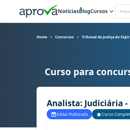
Buscar
Notícias
Blog
Cursos
Home
Concursos
Tribunal de Justiça do Espí
Curso para concurs
Curso para concurso TJ ES - Tribunal de Justiça d
Analista: Judiciária -
Edital Publicado
Curso Comple