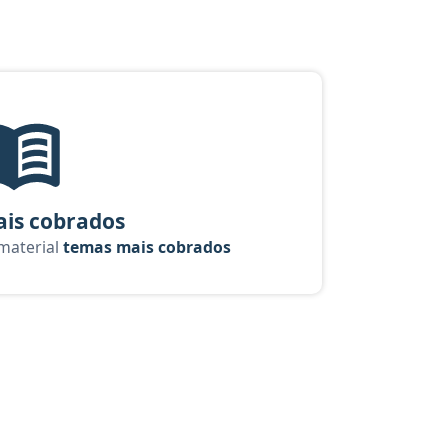
 Analista: Judiciária - Direito
Temas mais cobrados, material gratuito do Aprova Concursos para 
is cobrados
 material
temas mais cobrados