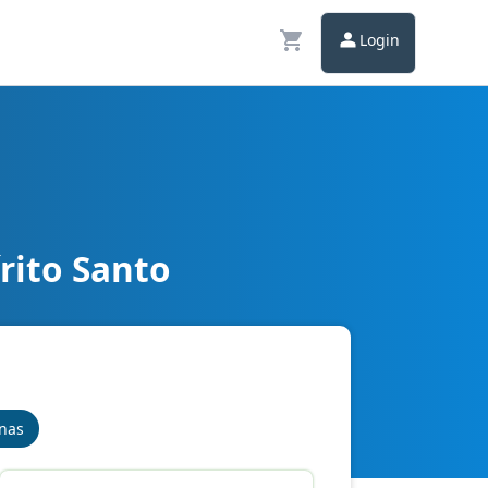
Login
rito Santo
inas