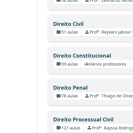
58 aulas
Profº. Leonardo Secas
Direito Civil
51 aulas
Profº. Reyvani Jabour 
Direito Constitucional
39 aulas
Vários professores
Direito Penal
78 aulas
Profº. Thiago de Oliv
Direito Processual Civil
127 aulas
Profº. Rayssa Rodri