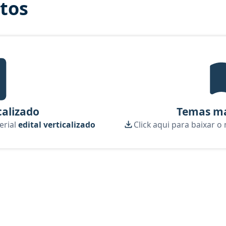
itos
tal Verticalizado, material gratuito do Aprova Concursos para o curso
calizado
Temas ma
erial
edital verticalizado
Click aqui para baixar o