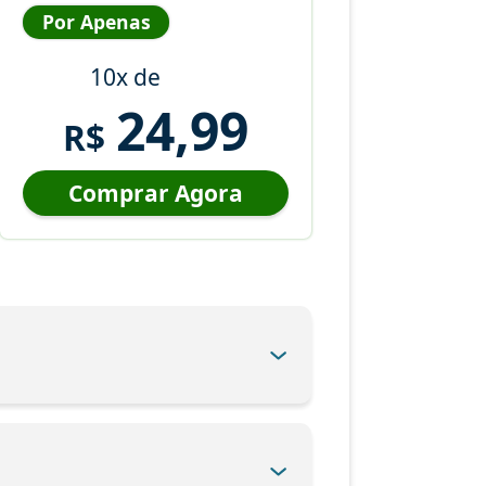
Por Apenas
10x de
24,99
R$
Comprar Agora