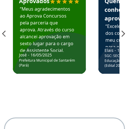
Aprovados
Quem
“Meus agradecimentos
conhece
ao Aprova Concursos
aprova
pela parceria que
“Excelente
aprova. Através do curso
dos conte
alcancei aprovação em
meu curso,
sexto lugar para o cargo
para enten
de Assistente Social.
Elais - 15/07
colocar em
José - 16/05/2025
SGC: SEC BA - 
Hoje estou atuando na
através da
Prefeitura Municipal de Santarém
Educação Básic
Prefeitura de Santarém.
(Pará)
(Edital 2025_0
de questõe
Obrigado ao professores
e ao APROVA!”