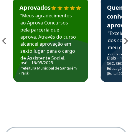
Aprovados
Quem
“Meus agradecimentos
conhece
ao Aprova Concursos
aprova
pela parceria que
“Excelente
aprova. Através do curso
dos conte
alcancei aprovação em
meu curso,
sexto lugar para o cargo
para enten
de Assistente Social.
Elais - 15/07
colocar em
José - 16/05/2025
SGC: SEC BA - 
Hoje estou atuando na
através da
Prefeitura Municipal de Santarém
Educação Básic
Prefeitura de Santarém.
(Pará)
(Edital 2025_0
de questõe
Obrigado ao professores
e ao APROVA!”