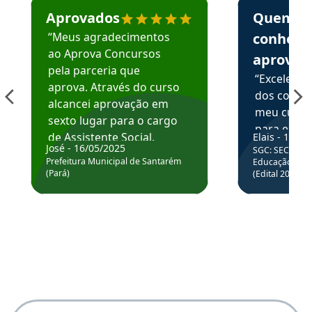
Aprovados
Quem
“Meus agradecimentos
conhece
ao Aprova Concursos
aprova
pela parceria que
“Excelente
aprova. Através do curso
dos conte
alcancei aprovação em
meu curso,
sexto lugar para o cargo
para enten
de Assistente Social.
Elais - 15/07
colocar em
José - 16/05/2025
SGC: SEC BA - 
Hoje estou atuando na
através da
Prefeitura Municipal de Santarém
Educação Básic
Prefeitura de Santarém.
(Pará)
(Edital 2025_0
de questõe
Obrigado ao professores
e ao APROVA!”