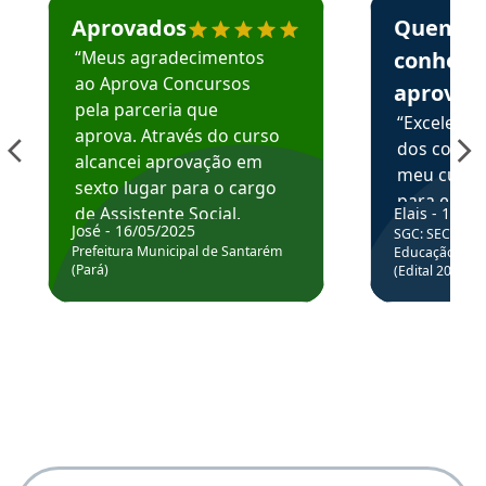
Aprovados
Quem
“Meus agradecimentos
conhece
ao Aprova Concursos
aprova
pela parceria que
“Excelente
aprova. Através do curso
dos conte
alcancei aprovação em
meu curso,
sexto lugar para o cargo
para enten
de Assistente Social.
Elais - 15/07
colocar em
José - 16/05/2025
SGC: SEC BA - 
Hoje estou atuando na
através da
Prefeitura Municipal de Santarém
Educação Básic
Prefeitura de Santarém.
(Pará)
(Edital 2025_0
de questõe
Obrigado ao professores
e ao APROVA!”