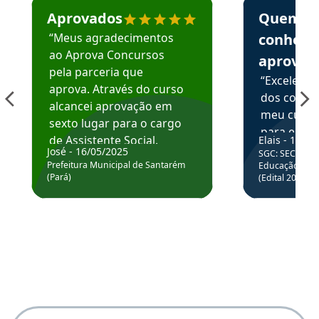
Aprovados
Quem
“Meus agradecimentos
conhece
ao Aprova Concursos
aprova
pela parceria que
“Excelente
aprova. Através do curso
dos conte
alcancei aprovação em
meu curso,
sexto lugar para o cargo
para enten
de Assistente Social.
Elais - 15/07
colocar em
José - 16/05/2025
SGC: SEC BA - 
Hoje estou atuando na
através da
Prefeitura Municipal de Santarém
Educação Básic
Prefeitura de Santarém.
(Pará)
(Edital 2025_0
de questõe
Obrigado ao professores
e ao APROVA!”