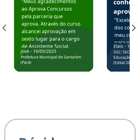
“Meus agradecimentos
conhece
ao Aprova Concursos
aprova
pela parceria que
“Excelente
aprova. Através do curso
dos conte
alcancei aprovação em
meu curso,
sexto lugar para o cargo
para enten
de Assistente Social.
Elais - 15/07
colocar em
José - 16/05/2025
SGC: SEC BA - 
Hoje estou atuando na
através da
Prefeitura Municipal de Santarém
Educação Básic
Prefeitura de Santarém.
(Pará)
(Edital 2025_0
de questõe
Obrigado ao professores
e ao APROVA!”