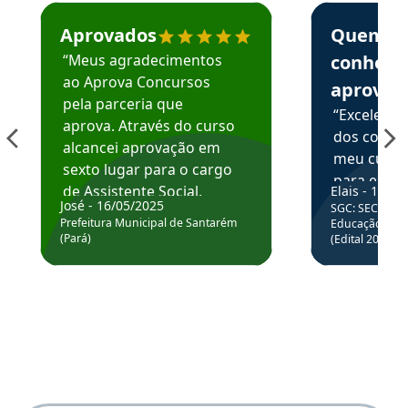
Estudante José recomenda o Aprova Concursos em depoime
Estudante Elai
Aprovados
Quem
“Meus agradecimentos
conhece
ao Aprova Concursos
aprova
pela parceria que
“Excelente
aprova. Através do curso
dos conte
alcancei aprovação em
meu curso,
sexto lugar para o cargo
para enten
de Assistente Social.
Elais - 15/07
colocar em
José - 16/05/2025
SGC: SEC BA - 
Hoje estou atuando na
através da
Prefeitura Municipal de Santarém
Educação Básic
Prefeitura de Santarém.
(Pará)
(Edital 2025_0
de questõe
Obrigado ao professores
e ao APROVA!”