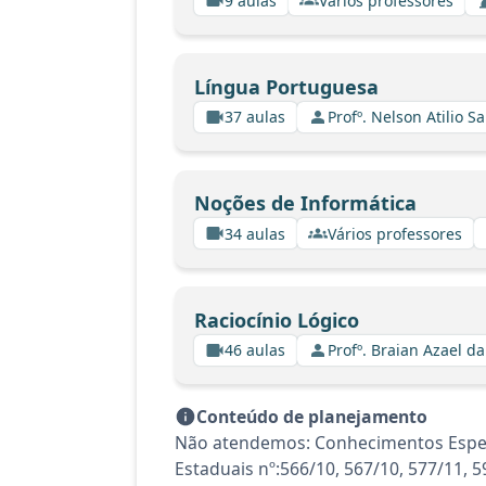
9 aulas
Vários professores
Língua Portuguesa
37 aulas
Profº. Nelson Atilio Sa
Noções de Informática
34 aulas
Vários professores
Raciocínio Lógico
46 aulas
Profº. Braian Azael da
Conteúdo de planejamento
Não atendemos: Conhecimentos Específi
Estaduais nº:566/10, 567/10, 577/11, 5