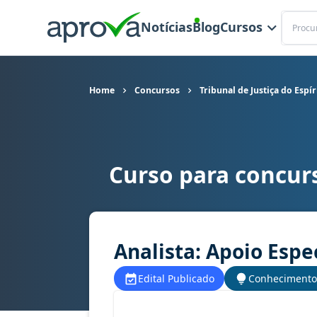
Buscar
Notícias
Blog
Cursos
Home
Concursos
Tribunal de Justiça do Espí
Curso para concurs
Curso para concurso TJ ES - Tribunal de Justiça
Analista: Apoio Espe
Edital Publicado
Conhecimento