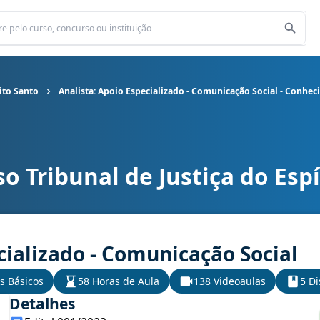
rito Santo
Analista: Apoio Especializado - Comunicação Social - Conhe
o Tribunal de Justiça do Espí
 do Espírito Santo cargo Analista: Apoio Especializado - Comunicaç
cializado - Comunicação Social
s Básicos
58 Horas de Aula
138 Videoaulas
5 Di
Detalhes