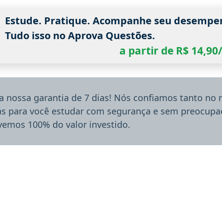
Estude. Pratique. Acompanhe seu desempe
Tudo isso no Aprova Questões.
a partir de R$ 14,9
a nossa garantia de 7 dias! Nós confiamos tanto no
ias para você estudar com segurança e sem preocupaç
lvemos 100% do valor investido.