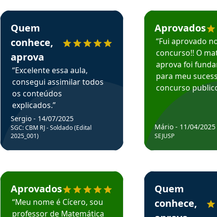
rsos em depoimento
Estudante Sergio recomenda o Aprova Concursos em depoimento
Estudante Mário reco
Quem
Aprovados
conhece,
“Fui aprovado n
concurso!! O mat
aprova
aprova foi fund
“Excelente essa aula,
para meu suces
consegui assimilar todos
concurso publico
os conteúdos
explicados.”
Sergio - 14/07/2025
Mário - 11/04/2025
SGC: CBM RJ - Soldado (Edital
2025_001)
SEJUSP
rsos em depoimento
Estudante Cicero recomenda o Aprova Concursos em depoimento
Estudante Henrique r
Aprovados
Quem
“Meu nome é Cícero, sou
conhece,
professor de Matemática