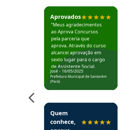
Estudante José recomenda o Aprova Concu
Aprovados
“Meus agradecimentos
ao Aprova Concursos
pela parceria que
aprova. Através do curso
alcancei aprovação em
sexto lugar para o cargo
de Assistente Social.
José - 16/05/2025
Hoje estou atuando na
Prefeitura Municipal de Santarém
Prefeitura de Santarém.
(Pará)
Obrigado ao professores
e ao APROVA!”
Estudante Elais recomenda o Aprova Concu
Quem
conhece,