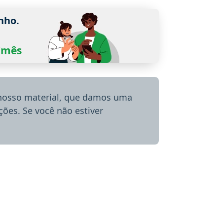
nho.
0/mês
 nosso material, que damos uma
ões. Se você não estiver