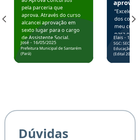
aprova
pela parceria que
“Excelente
aprova. Através do curso
dos conte
alcancei aprovação em
meu curso,
sexto lugar para o cargo
para enten
de Assistente Social.
Elais - 15/07
colocar em
José - 16/05/2025
SGC: SEC BA - 
Hoje estou atuando na
através da
Prefeitura Municipal de Santarém
Educação Básic
Prefeitura de Santarém.
(Pará)
(Edital 2025_0
de questõe
Obrigado ao professores
e ao APROVA!”
Dúvidas