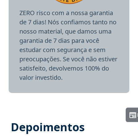
ZERO risco com a nossa garantia
de 7 dias! Nós confiamos tanto no
nosso material, que damos uma
garantia de 7 dias para você
estudar com segurança e sem
preocupações. Se você não estiver
satisfeito, devolvemos 100% do
valor investido.
Depoimentos