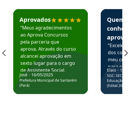
Estudante José recomenda o Aprova Concursos em depoime
Estudante Elai
Aprovados
Quem
“Meus agradecimentos
conhece
ao Aprova Concursos
aprova
pela parceria que
“Excelente
aprova. Através do curso
dos conte
alcancei aprovação em
meu curso,
sexto lugar para o cargo
para enten
de Assistente Social.
Elais - 15/07
colocar em
José - 16/05/2025
SGC: SEC BA - 
Hoje estou atuando na
através da
Prefeitura Municipal de Santarém
Educação Básic
Prefeitura de Santarém.
(Pará)
(Edital 2025_0
de questõe
Obrigado ao professores
e ao APROVA!”