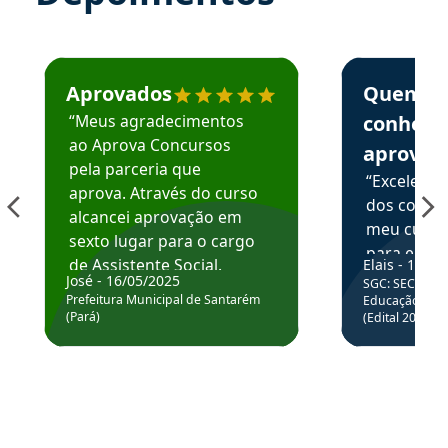
Estudante José recomenda o Aprova Concursos em depoime
Estudante Elai
Aprovados
Quem
“Meus agradecimentos
conhece
ao Aprova Concursos
aprova
pela parceria que
“Excelente
aprova. Através do curso
dos conte
alcancei aprovação em
meu curso,
sexto lugar para o cargo
para enten
de Assistente Social.
Elais - 15/07
colocar em
José - 16/05/2025
SGC: SEC BA - 
Hoje estou atuando na
através da
Prefeitura Municipal de Santarém
Educação Básic
Prefeitura de Santarém.
(Pará)
(Edital 2025_0
de questõe
Obrigado ao professores
e ao APROVA!”