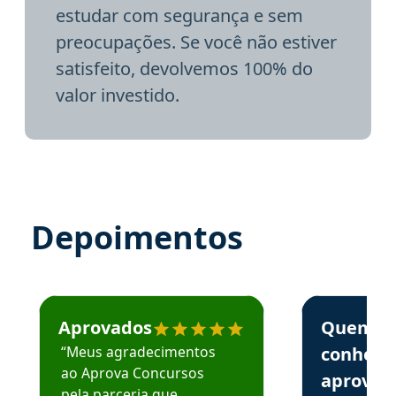
estudar com segurança e sem
preocupações. Se você não estiver
satisfeito, devolvemos 100% do
valor investido.
Depoimentos
Estudante José recomenda o Aprova Concursos em depoime
Estudante Elai
Aprovados
Quem
“Meus agradecimentos
conhece
ao Aprova Concursos
aprova
pela parceria que