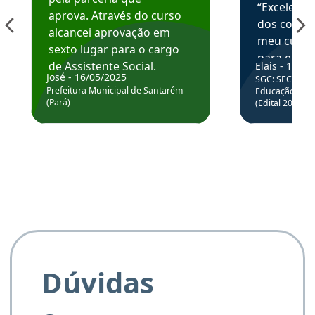
“Excelente
aprova. Através do curso
dos conte
alcancei aprovação em
meu curso,
sexto lugar para o cargo
para enten
de Assistente Social.
Elais - 15/07
colocar em
José - 16/05/2025
SGC: SEC BA - 
Hoje estou atuando na
através da
Prefeitura Municipal de Santarém
Educação Básic
Prefeitura de Santarém.
(Pará)
(Edital 2025_0
de questõe
Obrigado ao professores
e ao APROVA!”
Dúvidas