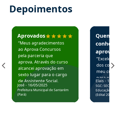
Depoimentos
Estudante José recomenda o Aprova Concursos em depoime
Estudante Elai
Aprovados
Quem
“Meus agradecimentos
conhece
ao Aprova Concursos
aprova
pela parceria que
“Excelente
aprova. Através do curso
dos conte
alcancei aprovação em
meu curso,
sexto lugar para o cargo
para enten
de Assistente Social.
Elais - 15/07
colocar em
José - 16/05/2025
SGC: SEC BA - 
Hoje estou atuando na
através da
Prefeitura Municipal de Santarém
Educação Básic
Prefeitura de Santarém.
(Pará)
(Edital 2025_0
de questõe
Obrigado ao professores
e ao APROVA!”