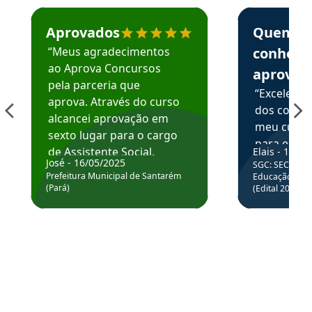
Estudante José recomenda o Aprova Concursos em depoime
Estudante Elai
Aprovados
Quem
“Meus agradecimentos
conhece
ao Aprova Concursos
aprova
pela parceria que
“Excelente
aprova. Através do curso
dos conte
alcancei aprovação em
meu curso,
sexto lugar para o cargo
para enten
de Assistente Social.
Elais - 15/07
colocar em
José - 16/05/2025
SGC: SEC BA - 
Hoje estou atuando na
através da
Prefeitura Municipal de Santarém
Educação Básic
Prefeitura de Santarém.
(Pará)
(Edital 2025_0
de questõe
Obrigado ao professores
e ao APROVA!”