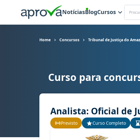
Buscar
Notícias
Blog
Cursos
Home
Concursos
Tribunal de Justiça do Ama
Curso para concur
Curso para concurso TJ AM - Tribunal de Justiça
Analista: Oficial de 
Previsto
Curso Completo