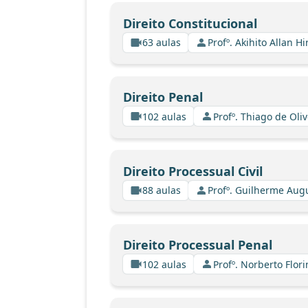
Direito Constitucional
63 aulas
Profº. Akihito Allan Hi
Direito Penal
102 aulas
Profº. Thiago de Oli
Direito Processual Civil
88 aulas
Profº. Guilherme Aug
Direito Processual Penal
102 aulas
Profº. Norberto Flor