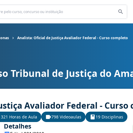
zonas
Analista: Oficial de Justiça Avaliador Federal - Curso completo
so Tribunal de Justiça do A
 do Amazonas cargo Analista: Oficial de Justiça Avaliador Federal -
Justiça Avaliador Federal - Curs
321 Horas de Aula
798 Videoaulas
19 Disciplinas
Detalhes