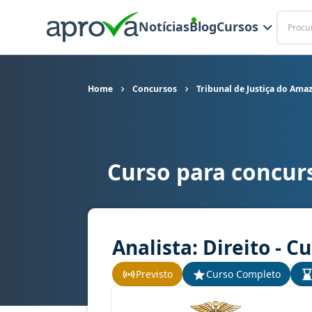
Buscar
Notícias
Blog
Cursos
Home
Concursos
Tribunal de Justiça do Ama
Curso para concur
Curso para concurso TJ AM - Tribunal de Justiça
Analista: Direito - 
Previsto
Curso Completo