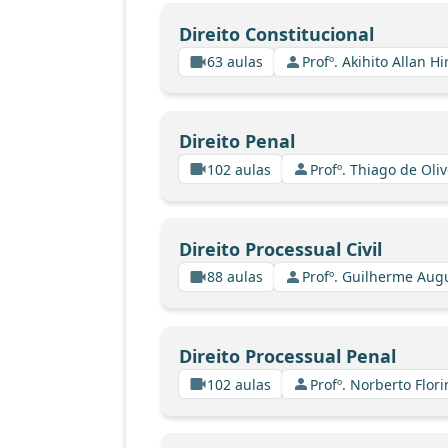
Direito Constitucional
63 aulas
Profº. Akihito Allan Hi
Direito Penal
102 aulas
Profº. Thiago de Oli
Direito Processual Civil
88 aulas
Profº. Guilherme Aug
Direito Processual Penal
102 aulas
Profº. Norberto Flor