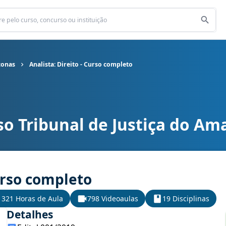
zonas
Analista: Direito - Curso completo
so Tribunal de Justiça do A
 do Amazonas cargo Analista: Direito - Curso completo
Curso completo
321 Horas de Aula
798 Videoaulas
19 Disciplinas
Detalhes