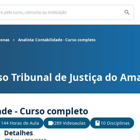
zonas
Analista: Contabilidade - Curso completo
so Tribunal de Justiça do A
a do Amazonas cargo Analista: Contabilidade - Curso completo
ade - Curso completo
144 Horas de Aula
289 Videoaulas
10 Disciplinas
Detalhes