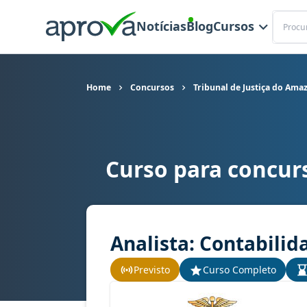
Buscar
Notícias
Blog
Cursos
Home
Concursos
Tribunal de Justiça do Ama
Curso para concur
Curso para concurso TJ AM - Tribunal de Justiç
Analista: Contabilid
Previsto
Curso Completo