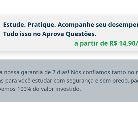
Estude. Pratique. Acompanhe seu desempe
Tudo isso no Aprova Questões.
a partir de R$ 14,9
a nossa garantia de 7 dias! Nós confiamos tanto no
ias para você estudar com segurança e sem preocupaç
lvemos 100% do valor investido.