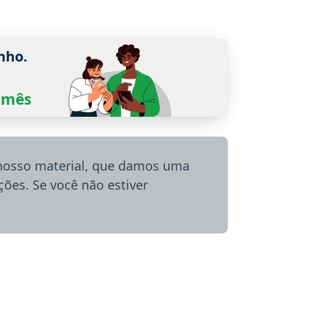
nho.
0/mês
 nosso material, que damos uma
ões. Se você não estiver