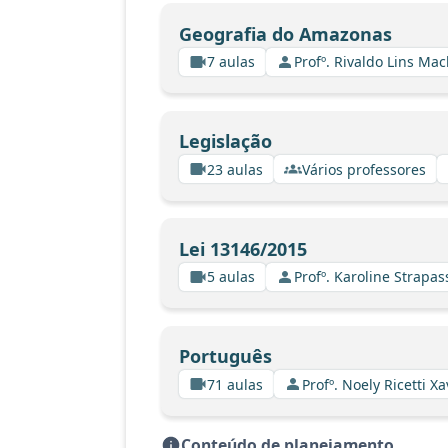
Geografia do Amazonas
7 aulas
Profº. Rivaldo Lins Ma
Legislação
23 aulas
Vários professores
Lei 13146/2015
5 aulas
Profº. Karoline Strapa
Português
71 aulas
Profº. Noely Ricetti 
Conteúdo de planejamento