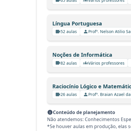
65 aulas
Vários professores
Língua Portuguesa
52 aulas
Profº. Nelson Atilio Sa
Noções de Informática
82 aulas
Vários professores
Raciocínio Lógico e Matemáti
26 aulas
Profº. Braian Azael da
Conteúdo de planejamento
Não atendemos: Conhecimentos Espec
*Se houver aulas em produção, elas se