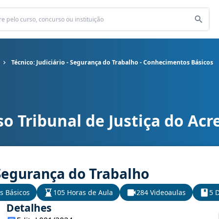
Técnico: Judiciário - Segurança do Trabalho - Conhecimentos Básicos
o Tribunal de Justiça do Acr
 do Acre cargo Técnico: Judiciário - Segurança do Trabalho - Conhe
- Segurança do Trabalho
s Básicos
105 Horas de Aula
284 Videoaulas
5 D
Detalhes