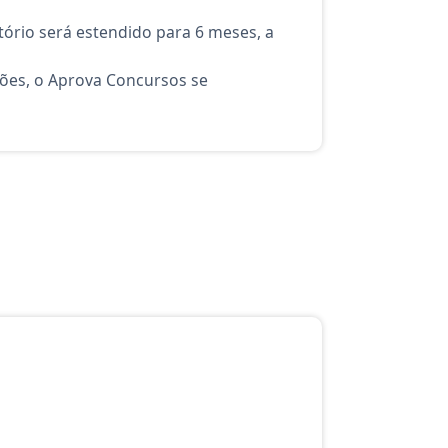
ório será estendido para 6 meses, a
ções, o Aprova Concursos se
atuito do Aprova Concursos para o curso Técnico: Judiciário - Se