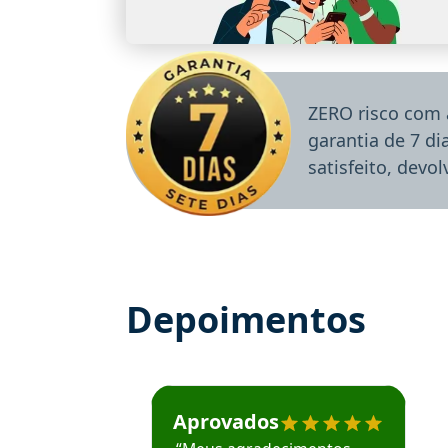
ZERO risco com 
garantia de 7 d
satisfeito, devo
Depoimentos
Estudante José recomenda o Aprova Concu
Aprovados