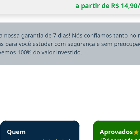
a partir de R$ 14,9
a nossa garantia de 7 dias! Nós confiamos tanto no
ias para você estudar com segurança e sem preocupaç
lvemos 100% do valor investido.
rsos em depoimento
Estudante Sergio recomenda o Aprova Concursos em depoimento
Estudante Mário reco
Quem
Aprovados