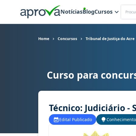
Buscar
Notícias
Blog
Cursos
Home
Concursos
Tribunal de Justiça do Acre
Curso para concurs
Curso para concurso TJ AC - Tribunal de Justiça
Técnico: Judiciário 
Edital Publicado
Conhecimento