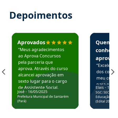
Depoimentos
Estudante José recomenda o Aprova Concursos em depoime
Estudante Elai
Aprovados
Quem
“Meus agradecimentos
conhece
ao Aprova Concursos
aprova
pela parceria que
“Excelente
aprova. Através do curso
dos conte
alcancei aprovação em
meu curso,
sexto lugar para o cargo
para enten
de Assistente Social.
Elais - 15/07
colocar em
José - 16/05/2025
SGC: SEC BA - 
Hoje estou atuando na
através da
Prefeitura Municipal de Santarém
Educação Básic
Prefeitura de Santarém.
(Pará)
(Edital 2025_0
de questõe
Obrigado ao professores
e ao APROVA!”