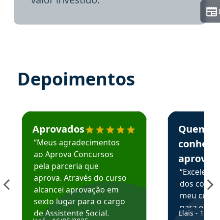
Depoimentos
Estudante José recomenda o Aprova Concursos em depoime
Estudante Elai
Aprovados
Quem
“Meus agradecimentos
conhece
ao Aprova Concursos
aprova
pela parceria que
“Excelente
aprova. Através do curso
dos conte
alcancei aprovação em
meu curso,
sexto lugar para o cargo
para enten
de Assistente Social.
Elais - 15/07
colocar em