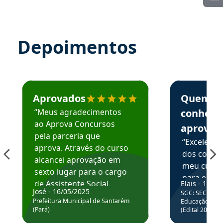
Depoimentos
Estudante José recomenda o Aprova Concursos em depoime
Estudante Elai
Aprovados
Quem
“Meus agradecimentos
conhece
ao Aprova Concursos
aprova
pela parceria que
“Excelente
aprova. Através do curso
dos conte
alcancei aprovação em
meu curso,
sexto lugar para o cargo
para enten
de Assistente Social.
Elais - 15/07
colocar em
José - 16/05/2025
SGC: SEC BA - 
Hoje estou atuando na
através da
Prefeitura Municipal de Santarém
Educação Básic
Prefeitura de Santarém.
(Pará)
(Edital 2025_0
de questõe
Obrigado ao professores