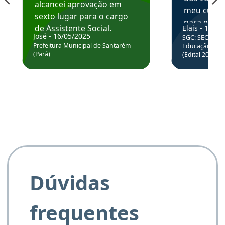
alcancei aprovação em
meu curso,
sexto lugar para o cargo
para enten
de Assistente Social.
Elais - 15/07
colocar em
José - 16/05/2025
SGC: SEC BA - 
Hoje estou atuando na
através da
Prefeitura Municipal de Santarém
Educação Básic
Prefeitura de Santarém.
(Pará)
(Edital 2025_0
de questõe
Obrigado ao professores
e ao APROVA!”
Dúvidas
frequentes