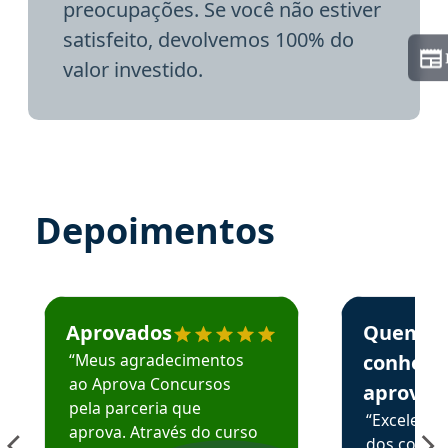
preocupações. Se você não estiver
satisfeito, devolvemos 100% do
valor investido.
Depoimentos
Estudante José recomenda o Aprova Concursos em depoime
Estudante Elai
Aprovados
Quem
“Meus agradecimentos
conhece
ao Aprova Concursos
aprova
pela parceria que
“Excelente
aprova. Através do curso
dos conte