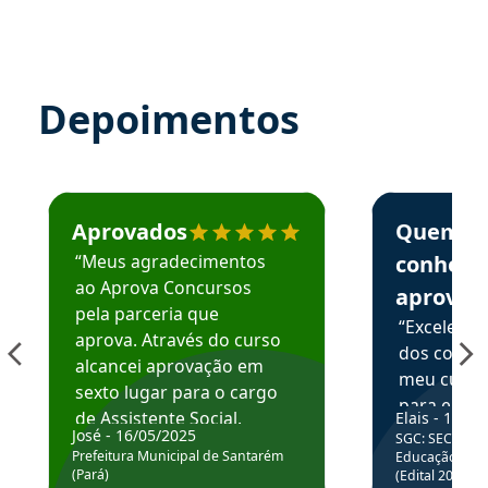
Depoimentos
Estudante José recomenda o Aprova Concursos em depoime
Estudante Elai
Aprovados
Quem
“Meus agradecimentos
conhece
ao Aprova Concursos
aprova
pela parceria que
“Excelente
aprova. Através do curso
dos conte
alcancei aprovação em
meu curso,
sexto lugar para o cargo
para enten
de Assistente Social.
Elais - 15/07
colocar em
José - 16/05/2025
SGC: SEC BA - 
Hoje estou atuando na
através da
Prefeitura Municipal de Santarém
Educação Básic
Prefeitura de Santarém.
(Pará)
(Edital 2025_0
de questõe