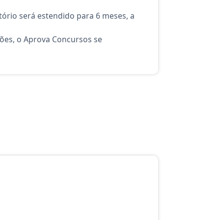
ório será estendido para 6 meses, a
ções, o Aprova Concursos se
atuito do Aprova Concursos para o curso Analista: Judiciário - Od