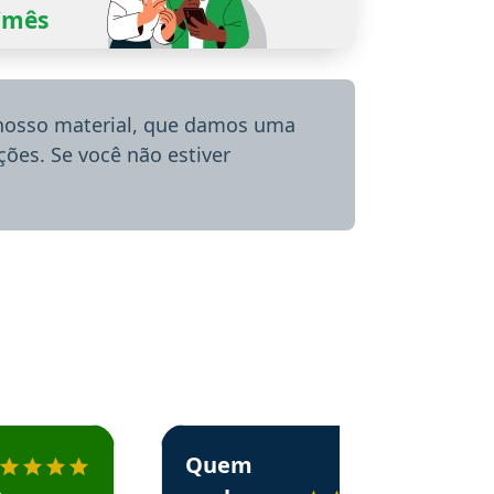
0/mês
 nosso material, que damos uma
ões. Se você não estiver
menda o Aprova Concursos em depoimento
Estudante Alessandra recomenda o Aprova 
Quem