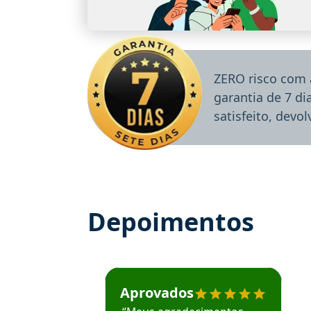
ZERO risco com 
garantia de 7 d
satisfeito, devo
Depoimentos
Estudante José recomenda o Aprova Concu
Aprovados