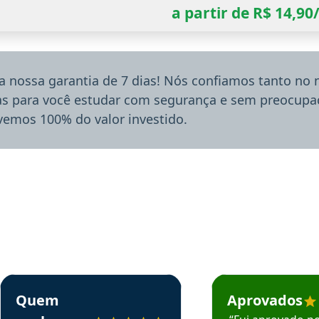
a partir de R$ 14,9
a nossa garantia de 7 dias! Nós confiamos tanto no
ias para você estudar com segurança e sem preocupaç
lvemos 100% do valor investido.
rsos em depoimento
Estudante Sergio recomenda o Aprova Concursos em depoimento
Estudante Mário reco
Quem
Aprovados