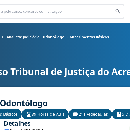
Analista: Judiciário - Odontólogo - Conhecimentos Básicos
o Tribunal de Justiça do Acr
 do Acre cargo Analista: Judiciário - Odontólogo - Conhecimentos Bá
- Odontólogo
s Básicos
89 Horas de Aula
211 Videoaulas
5 Di
Detalhes