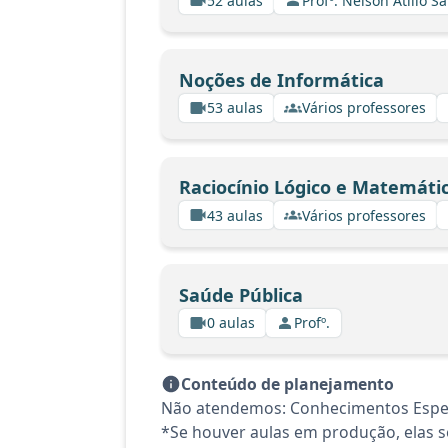
52 aulas
Profº. Nelson Atilio Sa
Noções de Informática
53 aulas
Vários professores
Raciocínio Lógico e Matemáti
43 aulas
Vários professores
Saúde Pública
0 aulas
Profº.
Conteúdo de planejamento
Não atendemos: Conhecimentos Espec
*Se houver aulas em produção, elas se