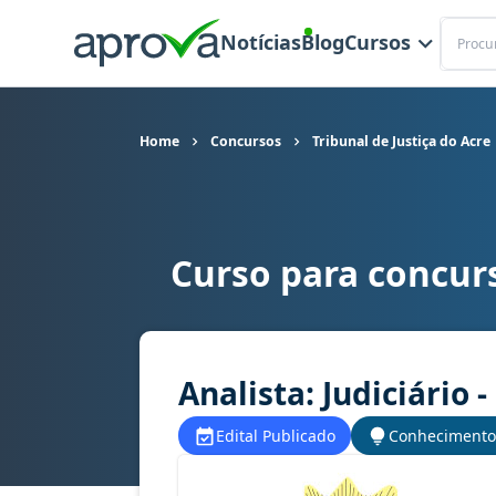
Buscar
Notícias
Blog
Cursos
Home
Concursos
Tribunal de Justiça do Acre
Curso para concurs
Curso para concurso TJ AC - Tribunal de Justiça
Analista: Judiciário 
Edital Publicado
Conhecimento