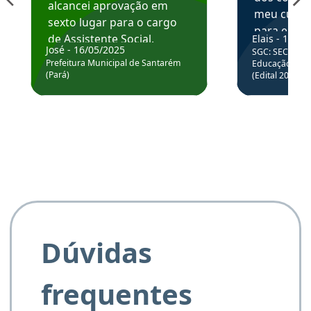
alcancei aprovação em
meu curso,
sexto lugar para o cargo
para enten
de Assistente Social.
Elais - 15/07
colocar em
José - 16/05/2025
SGC: SEC BA - 
Hoje estou atuando na
através da
Prefeitura Municipal de Santarém
Educação Básic
Prefeitura de Santarém.
(Pará)
(Edital 2025_0
de questõe
Obrigado ao professores
e ao APROVA!”
Dúvidas
frequentes