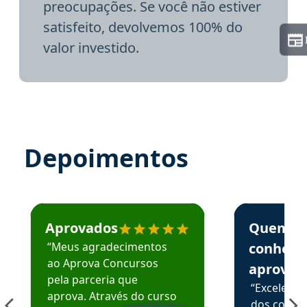
preocupações. Se você não estiver
satisfeito, devolvemos 100% do
valor investido.
Depoimentos
Estudante José recomenda o Aprova Concursos em depoime
Estudante Elai
Aprovados
Quem
“Meus agradecimentos
conhece
ao Aprova Concursos
aprova
pela parceria que
“Excelente
aprova. Através do curso
dos conte