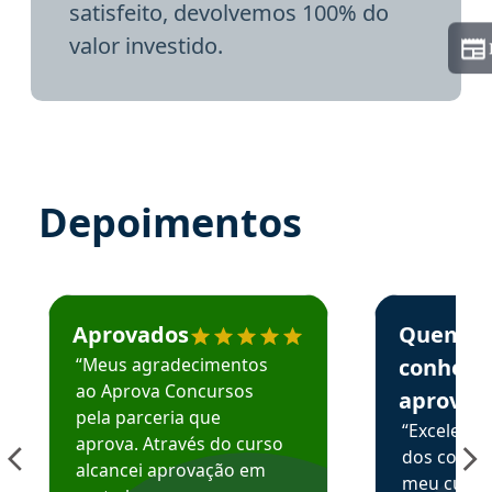
satisfeito, devolvemos 100% do
valor investido.
Depoimentos
Estudante José recomenda o Aprova Concursos em depoime
Estudante Elai
Aprovados
Quem
“Meus agradecimentos
conhece
ao Aprova Concursos
aprova
pela parceria que
“Excelente
aprova. Através do curso
dos conte
alcancei aprovação em
meu curso,