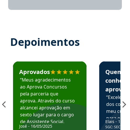
Depoimentos
Estudante José recomenda o Aprova Concursos em depoime
Estudante Elai
Aprovados
Quem
“Meus agradecimentos
conhece
ao Aprova Concursos
aprova
pela parceria que
“Excelente
aprova. Através do curso
dos conte
alcancei aprovação em
meu curso,
sexto lugar para o cargo
para enten
de Assistente Social.
Elais - 15/07
colocar em
José - 16/05/2025
SGC: SEC BA - 
Hoje estou atuando na