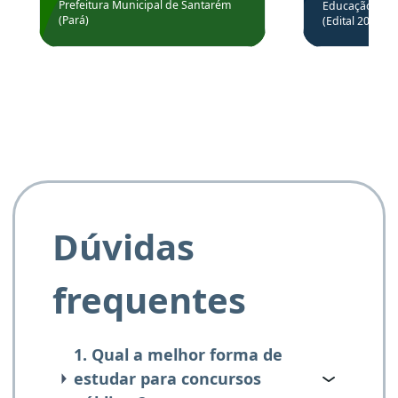
através da
Prefeitura Municipal de Santarém
Educação Básic
Prefeitura de Santarém.
(Pará)
(Edital 2025_0
de questõe
Obrigado ao professores
e ao APROVA!”
Dúvidas
frequentes
1. Qual a melhor forma de
estudar para concursos